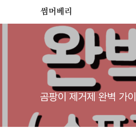
본문 바로가기
썸머베리
곰팡이 제거제 완벽 가이드