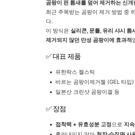
곰팡이 핀 틈새를 덮어 제거하는 신개
최근 주목받는 곰팡이 제거 방법 중
다.
이 방식은
실리콘, 문틀, 유리 샤시 
제거되지 않던 만성 곰팡이에 효과적
✅ 대표 제품
유한락스 젤스틱
바르는 곰팡이제거젤 (GEL 타입)
일본산 크린샷 곰팡이겔 등
✅ 장점
접착력 + 유효성분 고정
으로
지속
흘러내리지 않아
천장·수직면 사