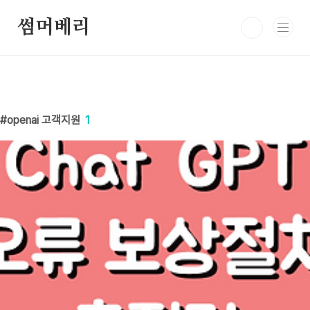
본문 바로가기
썸머베리
openai 고객지원
1